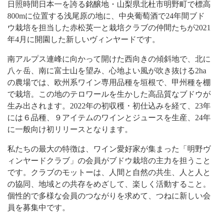
日照時間日本一を誇る銘醸地・山梨県北杜市明野町で標高
800mに位置する浅尾原の地に、中央葡萄酒で24年間ブド
ウ栽培を担当した赤松英一と栽培クラブの仲間たちが2021
年4月に開園した新しいヴィンヤードです。
南アルプス連峰に向かって開けた西向きの傾斜地で、北に
八ヶ岳、南に富士山を望み、心地よい風が吹き抜ける2ha
の農場では、欧州系ワイン専用品種を垣根で、甲州種を棚
で栽培。この地のテロワールを生かした高品質なブドウが
生み出されます。2022年の初収穫・初仕込みを経て、23年
には６品種、９アイテムのワインとジュースを生産、24年
に一般向け初リリースとなります。
私たちの最大の特徴は、ワイン愛好家が集まった「明野ヴ
ィンヤードクラブ」の会員がブドウ栽培の主力を担うこと
です。クラブのモットーは、人間と自然の共生、人と人と
の協同、地域との共存をめざして、楽しく活動すること。
個性的で多様な会員のつながりを求めて、つねに新しい会
員を募集中です。